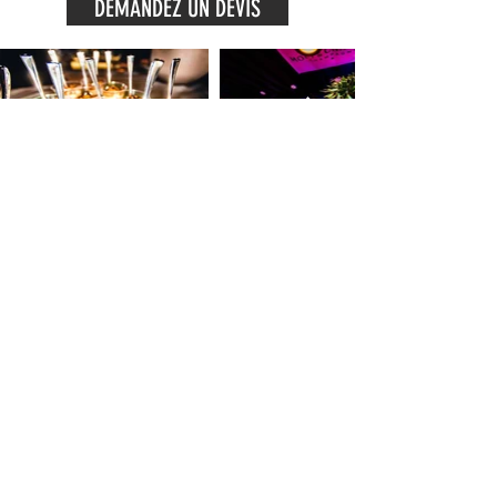
DEMANDEZ UN DEVIS
ADRESSE
Brasserie L'Edito
Avenue Georges Pompidou
59300 Valenciennes
HORAIRES
OUVERT 7J/7 - SERVICE CONTINU​
du Dimanche au Mercredi : 11H00 - 22H00
du Jeudi au Samedi : 11H00 - 23H00
CONTACT
©2020 Édito Valenciennes
Mentions légales
valenciennes@edito-rd.com